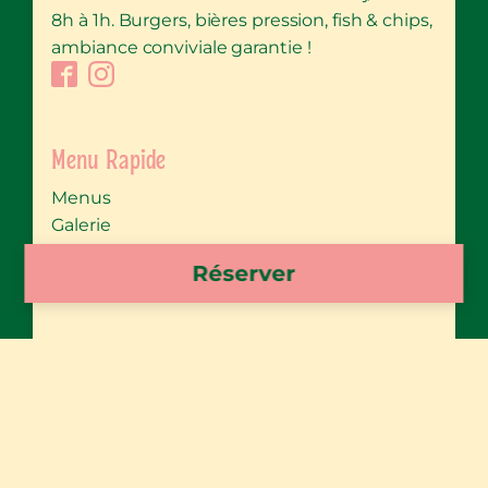
8h à 1h. Burgers, bières pression, fish & chips,
ambiance conviviale garantie !
Menu Rapide
Menus
Galerie
Contact
Réserver
The Albion
Liens Utiles
Réservation
Recrutement
Mentions légales
Plan de site